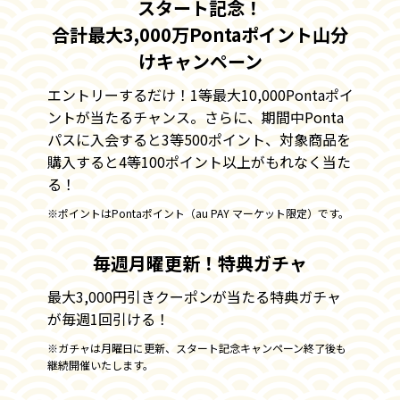
スタート記念！
ライブTVタブを選択
合計最大3,000万Pontaポイント山分
アプリ内上部のタブから
けキャンペーン
「ライブTV」をタップ。
エントリーするだけ！1等最大10,000Pontaポイ
ントが当たるチャンス。さらに、期間中Ponta
パスに入会すると3等500ポイント、対象商品を
購入すると4等100ポイント以上がもれなく当た
る！
※ポイントはPontaポイント（au PAY マーケット限定）です。
毎週月曜更新！特典ガチャ
最大3,000円引きクーポンが当たる特典ガチャ
が毎週1回引ける！
※ガチャは月曜日に更新、スタート記念キャンペーン終了後も
視聴したい番組を選択
継続開催いたします。
「配信中」には配信済みの
アーカイブ動画、