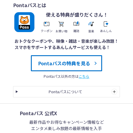
ップして視聴してください。
Pontaパスとは
「配信予定」では配信開始時間より視聴可能で
使える特典が盛りだくさん！
す。
配信前の番組は「＋通知予約」
ボタンで見逃し防止！
クーポン
雑誌
あんしん
お買い物
音楽
おトクなクーポンや、映像・雑誌・音楽が楽しみ放題！
スマホをサポートするあんしんサービスも使える！
Pontaパスの特典を見る
Pontaパス以外の方は
こちら
Pontaパスについて
Pontaパス 公式X
最新作品やお得なキャンペーン情報など
エンタメ楽しみ放題の最新情報を入手