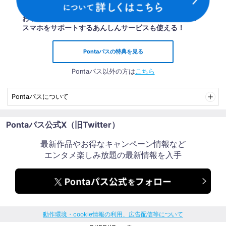
おトクなクーポンや、映像・雑誌・音楽が楽しみ放題！
スマホをサポートするあんしんサービスも使える！
Pontaパスの特典を見る
Pontaパス以外の方は
こちら
Pontaパスについて
お申し込み必要：
月額情報料 548円(税込)
Pontaパス公式X（旧Twitter）
対応OS：
iOS 15.0以上／Android™ 6.0以上
※一部機種除く
※ご契約の会社・通信回線・機種によって、お使いになれ
最新作品やお得なキャンペーン情報など
るアプリ・コンテンツやサービスが異なります。詳細はサ
エンタメ楽しみ放題の最新情報を入手
ービスサイトでご確認ください。
※ご利用にはインターネット環境が必要です。
※ご利用にはau IDでのWEB登録が必要です。
※決済方法はご利用のau IDによる「auかんたん決済」となります。
※ご加入日を課金開始日とします。ただし、30日間無料が適用される場合には無
料期間終了の翌日が課金開始日となります。
※課金開始日の翌月同日が次の課金日となり、以降毎月同日が課金日となります。
動作環境・cookie情報の利用、広告配信等について
ただし、29日～31日が課金開始日の場合、翌月以降毎月末日が課金日となりま